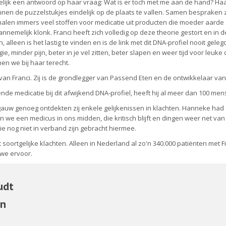
delijk een antwoord op haar vraag: Wat is er toch met me aan de hand? H
nen de puzzelstukjes eindelijk op de plaats te vallen. Samen bespraken z
 halen immers veel stoffen voor medicatie uit producten die moeder aarde 
annemelijk klonk. Franci heeft zich volledig op deze theorie gestort en in
n, alleen is het lastig te vinden en is de link met dit DNA-profiel nooit ge
ie, minder pijn, beter in je vel zitten, beter slapen en weer tijd voor leuke
nen we bij haar terecht.
van Franci. Zij is de grondlegger van Passend Eten en de ontwikkelaar van
de medicatie bij dit afwijkend DNA-profiel, heeft hij al meer dan 100 men
 gauw genoeg ontdekten zij enkele gelijkenissen in klachten. Hanneke had
e een medicus in ons midden, die kritisch blijft en dingen weer net van e
die nog niet in verband zijn gebracht hiermee.
soortgelijke klachten. Alleen in Nederland al zo'n 340.000 patiënten met Fib
we ervoor.
udt
en