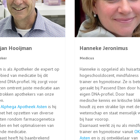
jan Hooijman
Hanneke Jeronimus
eker
Medicus
n is als Apotheker de expert op
Hanneke is opgeleid als huisarts
bied van medicatie bij dit
hogeschooldocent, mindfulness
end DNA-profiel. Hij zorgt voor
trainer en hypnotiseur. Ze is be
en omtrent juiste medicatie aan
geraakt bij Passend Eten door h
trokken apothekers van onze
eigen DNA-profiel. Door haar
en.
medische kennis en kritische bli
t
Alphega Apotheek Asten
is hij
houdt zij een strakke lijn met de
met het opzetten van diverse
wetenschap en staat menselijk w
cten rondom farmacogenetica
bij haar voorop.
len en het optimaliseren van
Daarnaast werkt zij nu als mindf
nde medicatie.
trainer en hypnotiseur vanuit
OK
aast heeft hij baanbrekend
Asten
en is zij ontwikkelaar van