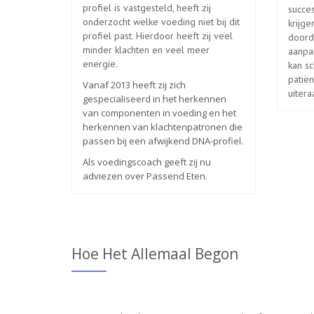
profiel is vastgesteld, heeft zij
succe
onderzocht welke voeding niet bij dit
krijg
profiel past. Hierdoor heeft zij veel
doorda
minder klachten en veel meer
aanpak
energie.
kan sc
patiën
Vanaf 2013 heeft zij zich
uitera
gespecialiseerd in het herkennen
van componenten in voeding en het
herkennen van klachtenpatronen die
passen bij een afwijkend DNA-profiel.
Als voedingscoach geeft zij nu
adviezen over Passend Eten.
Hoe Het Allemaal Begon