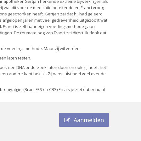
aar apotheker Gertjan herkende extreme bijwerkingen als
ij wat dit voor de medicatie betekende en Franci vroeg
ons geschonken heeft. Gertjan zei dat hij had geleerd
 de afgelopen jaren met veel gedrevenheid uitgezocht wat
legd. Franci is zelf haar eigen voedingsmethode gaan
 dingen. De reumatoloog van Franci zei direct: Ik denk dat
 de voedingsmethode. Maar zij wil verder.
sen laten testen.
 ook een DNA onderzoek laten doen en ook zij heeft het
en andere kant bekijkt. Zij weet juist heel veel over de
romyalgie. (Bron: FES en CBS) En als je ziet dat er nu al
Aanmelden