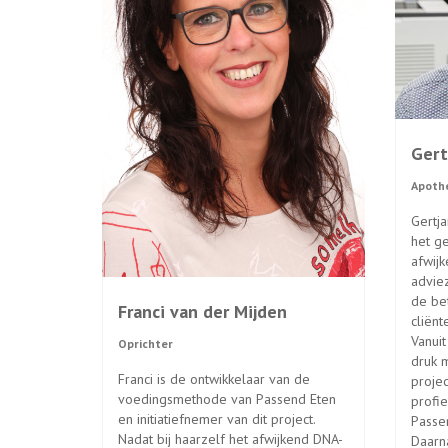
Gert
Apoth
Gertja
het ge
afwijk
adviez
de be
Franci van der Mijden
cliënt
Vanui
Oprichter
druk 
Franci is de ontwikkelaar van de
proje
voedingsmethode van Passend Eten
profie
en initiatiefnemer van dit project.
Passe
Nadat bij haarzelf het afwijkend DNA-
Daarn