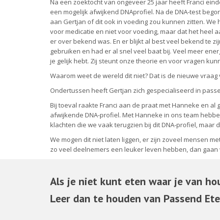
Na een zoektocht van ongeveer 25 jaar heeft Franci ein
een mogelijk afwijkend DNAprofiel. Na de DNA-test begon
aan Gertjan of dit ook in voeding zou kunnen zitten. We
voor medicatie en niet voor voeding, maar dat het heel a
er over bekend was. En er blijkt al best veel bekend te zij
gebruiken en had er al snel veel baat bij. Veel meer energ
je gelijk hebt. Zij steunt onze theorie en voor vragen kun
Waarom weet de wereld dit niet? Dat is de nieuwe vraag 
Ondertussen heeft Gertjan zich gespecialiseerd in passen
Bij toeval raakte Franci aan de praat met Hanneke en al
afwijkende DNA-profiel. Met Hanneke in ons team hebben w
klachten die we vaak terugzien bij dit DNA-profiel, maar 
We mogen dit niet laten liggen, er zijn zoveel mensen met 
zo veel deelnemers een leuker leven hebben, dan gaan 
Als je niet kunt eten waar
je van ho
Leer dan te houden van
Passend Et