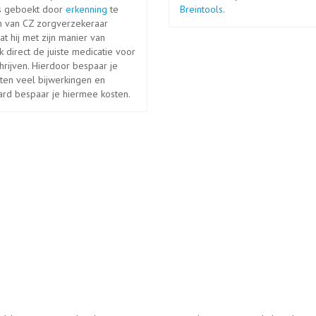
s geboekt door
erkenning
te
Breintools
.
en van CZ zorgverzekeraar
t hij met zijn manier van
 direct de juiste medicatie voor
hrijven. Hierdoor bespaar je
ten veel bijwerkingen en
ard bespaar je hiermee kosten.