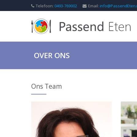
Telefoon:
0493-769002
Email:
info@PassendEten.
OVER ONS
Ons Team