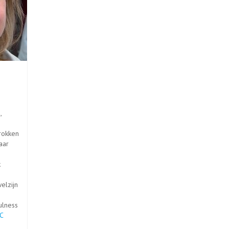
,
trokken
aar
k
elzijn
ulness
C